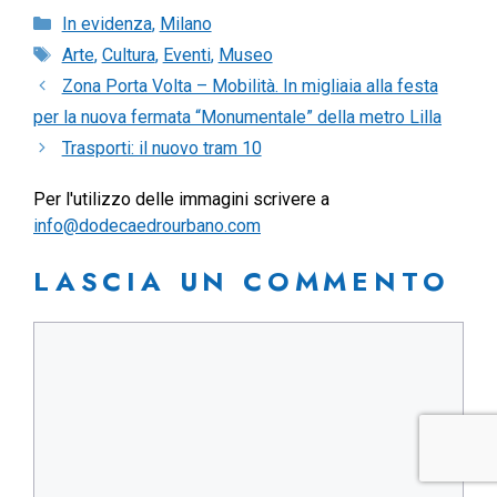
Categorie
In evidenza
,
Milano
Tag
Arte
,
Cultura
,
Eventi
,
Museo
Zona Porta Volta – Mobilità. In migliaia alla festa
per la nuova fermata “Monumentale” della metro Lilla
Trasporti: il nuovo tram 10
Per l'utilizzo delle immagini scrivere a
info@dodecaedrourbano.com
LASCIA UN COMMENTO
Commento