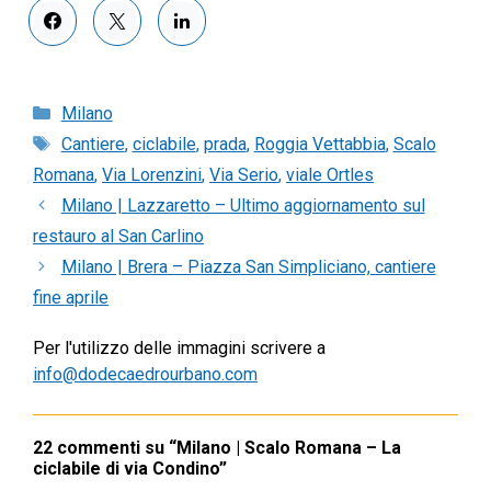
Categorie
Milano
Tag
Cantiere
,
ciclabile
,
prada
,
Roggia Vettabbia
,
Scalo
Romana
,
Via Lorenzini
,
Via Serio
,
viale Ortles
Milano | Lazzaretto – Ultimo aggiornamento sul
restauro al San Carlino
Milano | Brera – Piazza San Simpliciano, cantiere
fine aprile
Per l'utilizzo delle immagini scrivere a
info@dodecaedrourbano.com
22 commenti su “Milano | Scalo Romana – La
ciclabile di via Condino”