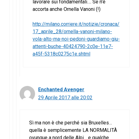
lavorare sui fondamentali…. Se n’è
accorta anche Ornella Vanoni (!)
http://milano.corriere.it/notizie/cronaca/
17_aprile_28/ornella-vanoni-milano-
vola-alto-ma-noi-pedoni-guardiamo-giu-
attenti-buche-40424790-2c0e-11e7-
a45f-5318c0275c1e.shtml
Enchanted Avenger
29 Aprile 2017 alle 20:02
Sì ma non è che perché sia Bruxelles…
quella è semplicemente LA NORMALITÀ
ovunque a nord delle Alpi… e qualche