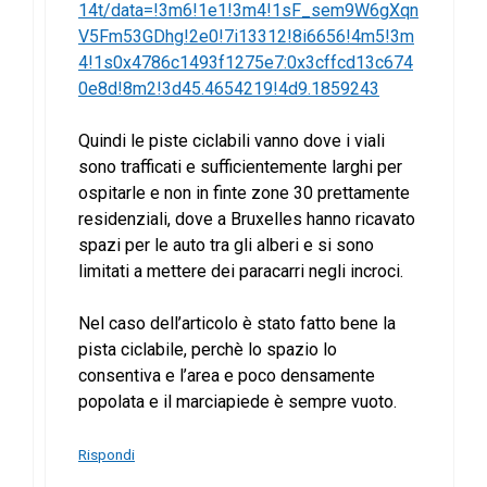
14t/data=!3m6!1e1!3m4!1sF_sem9W6gXqn
V5Fm53GDhg!2e0!7i13312!8i6656!4m5!3m
4!1s0x4786c1493f1275e7:0x3cffcd13c674
0e8d!8m2!3d45.4654219!4d9.1859243
Quindi le piste ciclabili vanno dove i viali
sono trafficati e sufficientemente larghi per
ospitarle e non in finte zone 30 prettamente
residenziali, dove a Bruxelles hanno ricavato
spazi per le auto tra gli alberi e si sono
limitati a mettere dei paracarri negli incroci.
Nel caso dell’articolo è stato fatto bene la
pista ciclabile, perchè lo spazio lo
consentiva e l’area e poco densamente
popolata e il marciapiede è sempre vuoto.
Rispondi