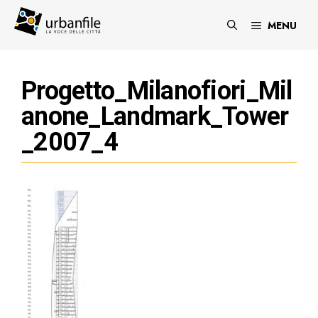
Vai
al
MENU
contenuto
Progetto_Milanofiori_Mil
anone_Landmark_Tower
_2007_4