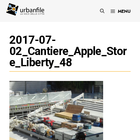
Vai
al
MENU
contenuto
2017-07-
02_Cantiere_Apple_Stor
e_Liberty_48