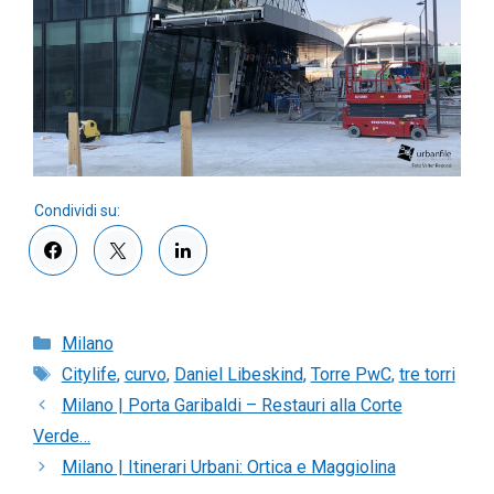
Categorie
Milano
Tag
Citylife
,
curvo
,
Daniel Libeskind
,
Torre PwC
,
tre torri
Milano | Porta Garibaldi – Restauri alla Corte
Verde…
Milano | Itinerari Urbani: Ortica e Maggiolina