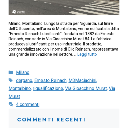
Milano, Montalbino. Lungo la strada per Niguarda, sul finire
dell’Ottocento, nell’area di Montalbino, venne edificata la ditta
“Ernesto Reinach Lubrificanti”, fondata nel 1882 da Ernesto
Reinach, con sede in Via Gioacchino Murat 84. La fabbrica
produceva lubrificanti per uso industriale. Il prodotto,
commercializzato con il nome di Olio Reinach, rappresentava
una grande innovazione nel settore, …
Leggi tutto
Categorie
Milano
Tag
dergano
,
Ernesto Reinach
,
M3Maciachini
,
Montalbino
,
riqualificazione
,
Via Gioacchino Murat
,
Via
Murat
4 commenti
COMMENTI RECENTI