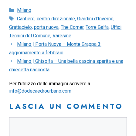
Categorie
Milano
Tag
Cantiere
,
centro direzionale
,
Giardini d’Inverno
,
Grattacielo
,
porta nuova
,
The Corner
,
Torre Galfa
,
Uffici
Tecnici del Comune
,
Varesine
Milano | Porta Nuova – Monte Grappa 3:
aggiornamento a febbraio
Milano | Ghisolfa – Una bella cascina sparita e una
chiesetta nascosta
Per l'utilizzo delle immagini scrivere a
info@dodecaedrourbano.com
LASCIA UN COMMENTO
Commento