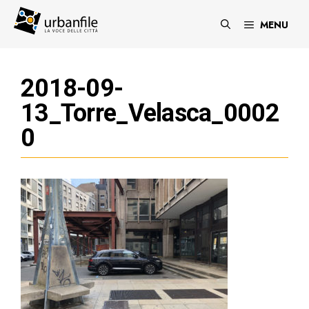
Vai
al
MENU
contenuto
2018-09-
13_Torre_Velasca_0002
0