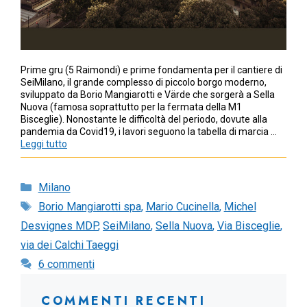
Prime gru (5 Raimondi) e prime fondamenta per il cantiere di
SeiMilano, il grande complesso di piccolo borgo moderno,
sviluppato da Borio Mangiarotti e Värde che sorgerà a Sella
Nuova (famosa soprattutto per la fermata della M1
Bisceglie). Nonostante le difficoltà del periodo, dovute alla
pandemia da Covid19, i lavori seguono la tabella di marcia …
Leggi tutto
Categorie
Milano
Tag
Borio Mangiarotti spa
,
Mario Cucinella
,
Michel
Desvignes MDP
,
SeiMilano
,
Sella Nuova
,
Via Bisceglie
,
via dei Calchi Taeggi
6 commenti
COMMENTI RECENTI