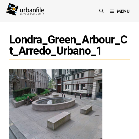
Vai
al
MENU
contenuto
Londra_Green_Arbour_C
t_Arredo_Urbano_1