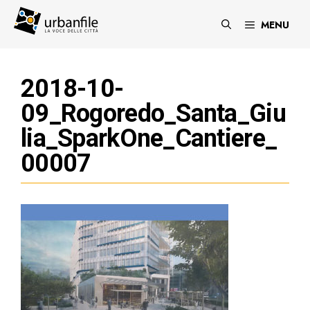
Vai
al
MENU
contenuto
2018-10-
09_Rogoredo_Santa_Giu
lia_SparkOne_Cantiere_
00007