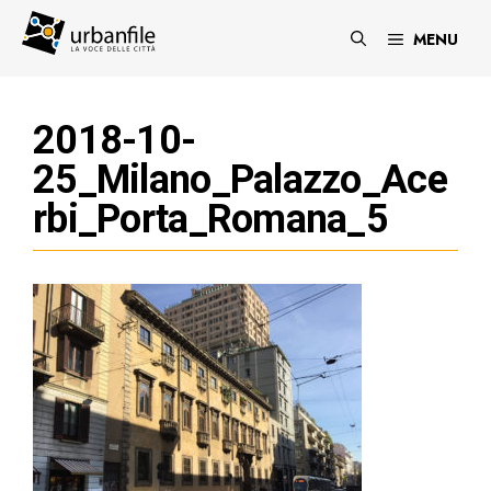
Vai
al
MENU
contenuto
2018-10-
25_Milano_Palazzo_Ace
rbi_Porta_Romana_5