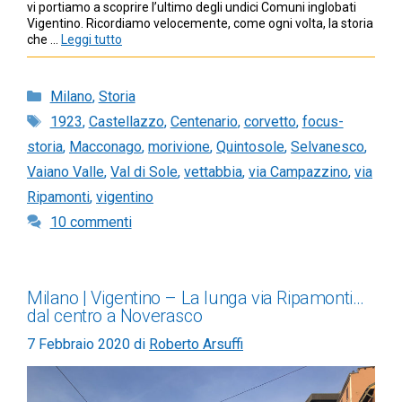
vi portiamo a scoprire l’ultimo degli undici Comuni inglobati
Vigentino. Ricordiamo velocemente, come ogni volta, la storia
che …
Leggi tutto
Categorie
Milano
,
Storia
Tag
1923
,
Castellazzo
,
Centenario
,
corvetto
,
focus-
storia
,
Macconago
,
morivione
,
Quintosole
,
Selvanesco
,
Vaiano Valle
,
Val di Sole
,
vettabbia
,
via Campazzino
,
via
Ripamonti
,
vigentino
10 commenti
Milano | Vigentino – La lunga via Ripamonti…
dal centro a Noverasco
7 Febbraio 2020
di
Roberto Arsuffi