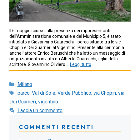
Il 6 maggio scorso, alla presenza dei rappresentanti
dell’Amministrazione comunale e del Municipio 5, è stato
intitolato a Giovannino Guareschi il parco situato tra le vie
Chopin e Dei Guarneri al Vigentino. Presente alla cerimonia
anche l’attore Enrico Beruschi che ha letto un messaggio di
ringraziamento inviato da Alberto Guareschi, figlio dello
scrittore. Giovannino Oliviero …
Leggi tutto
Categorie
Milano
Tag
parco
,
Val di Sole
,
Verde Pubblico
,
via Chopin
,
via
Dei Guarneri
,
vigentino
Lascia un commento
COMMENTI RECENTI