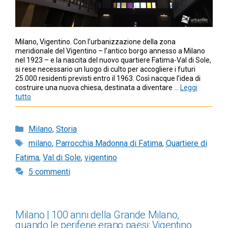
Milano, Vigentino. Con l’urbanizzazione della zona
meridionale del Vigentino – l’antico borgo annesso a Milano
nel 1923 – e la nascita del nuovo quartiere Fatima-Val di Sole,
si rese necessario un luogo di culto per accogliere i futuri
25.000 residenti previsti entro il 1963. Così nacque l’idea di
costruire una nuova chiesa, destinata a diventare …
Leggi
tutto
Categorie
Milano
,
Storia
Tag
milano
,
Parrocchia Madonna di Fatima
,
Quartiere di
Fatima
,
Val di Sole
,
vigentino
5 commenti
Milano | 100 anni della Grande Milano,
quando le periferie erano paesi: Vigentino