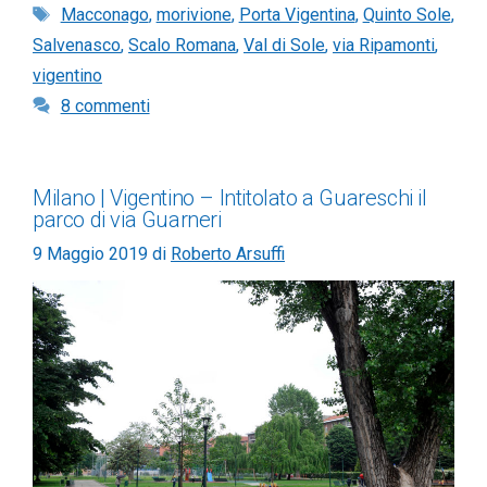
Tag
Macconago
,
morivione
,
Porta Vigentina
,
Quinto Sole
,
Salvenasco
,
Scalo Romana
,
Val di Sole
,
via Ripamonti
,
vigentino
8 commenti
Milano | Vigentino – Intitolato a Guareschi il
parco di via Guarneri
9 Maggio 2019
di
Roberto Arsuffi