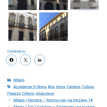
Categorie
Milano
Tag
Accademia Di Brera
,
Arte
,
brera
,
Cantiere
,
Cultura
,
Palazzo Citterio
,
pinacoteca
Milano | Verziere – Rinnovo per via Verziere 1A
Milano | San Cristoforo – Finalmente una piazza!