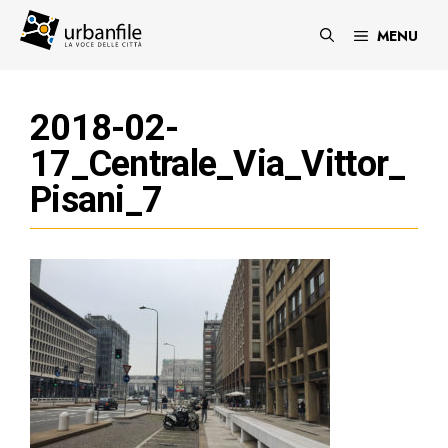
Vai
al
MENU
contenuto
2018-02-
17_Centrale_Via_Vittor_
Pisani_7