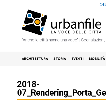
Vai
CHI
al
contenuto
"Anche le città hanno una voce" | Segnalazioni, b
ARCHITETTURA
STORIA
EVENTI
MOBILITÀ
2018-
07_Rendering_Porta_G