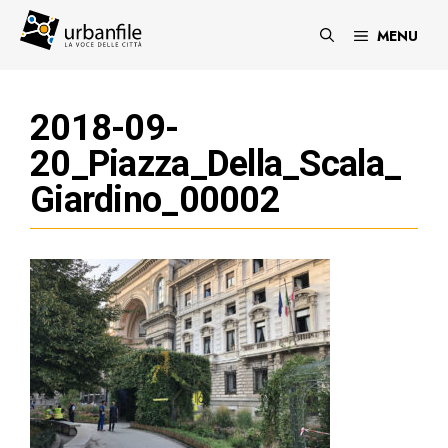
Vai
al
MENU
contenuto
2018-09-
20_Piazza_Della_Scala_
Giardino_00002