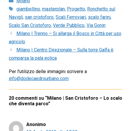
Milano
Tag
giambellino
,
masterplan
,
Progetto
,
Ronchetto sul
Navigli
,
san cristoforo
,
Scali Ferroviari
,
scalo farini
,
Scalo San Cristoforo
,
Verde Pubblico
,
Via Gonin
Milano | Trenno – Si allarga il Bosco in Città per uso
agricolo
Milano | Centro Direzionale – Sulla torre Galfa è
comparsa la pala eolica
Per l'utilizzo delle immagini scrivere a
info@dodecaedrourbano.com
20 commenti su “Milano | San Cristoforo – Lo scalo
che diventa parco”
Anonimo