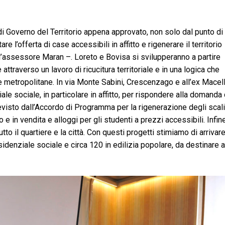
di Governo del Territorio appena approvato, non solo dal punto di
e l’offerta di case accessibili in affitto e rigenerare il territorio
a l’assessore Maran –. Loreto e Bovisa si svilupperanno a partire
 attraverso un lavoro di ricucitura territoriale e in una logica che
e metropolitane. In via Monte Sabini, Crescenzago e all’ex Macel
ale sociale, in particolare in affitto, per rispondere alla domanda 
visto dall’Accordo di Programma per la rigenerazione degli scali
to e in vendita e alloggi per gli studenti a prezzi accessibili. Infin
to il quartiere e la città. Con questi progetti stimiamo di arrivar
esidenziale sociale e circa 120 in edilizia popolare, da destinare a