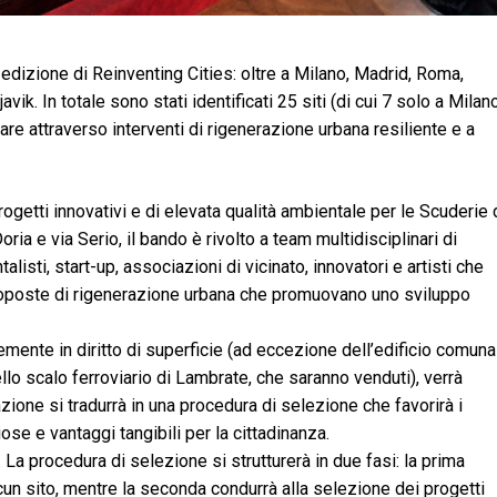
edizione di Reinventing Cities: oltre a Milano, Madrid, Roma,
k. In totale sono stati identificati 25 siti (di cui 7 solo a Milan
care attraverso interventi di rigenerazione urbana resiliente e a
ogetti innovativi e di elevata qualità ambientale per le Scuderie
oria e via Serio, il bando è rivolto a team multidisciplinari di
talisti, start-up, associazioni di vicinato, innovatori e artisti che
roposte di rigenerazione urbana che promuovano uno sviluppo
mente in diritto di superficie (ad eccezione dell’edificio comuna
ello scalo ferroviario di Lambrate, che saranno venduti), verrà
zione si tradurrà in una procedura di selezione che favorirà i
ose e vantaggi tangibili per la cittadinanza.
 La procedura di selezione si strutturerà in due fasi: la prima
cun sito, mentre la seconda condurrà alla selezione dei progetti