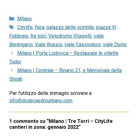
Categorie
Milano
Tag
Citylife
,
fiera
,
palazzo delle scintille
,
piazza VI
Febbraio
,
tre torri
,
Velodromo VIgorelli
,
viale
Berengario
,
Viale Boezio
,
viale Cassiodoro
,
viale Duilio
Milano | Porta Lodovica – Restaurate le villette
Tudor
Milano | Centrale – Binario 21, e Memoriale della
Shoah
Per l'utilizzo delle immagini scrivere a
info@dodecaedrourbano.com
1 commento su “Milano | Tre Torri – CityLife
cantieri in zona: gennaio 2022”