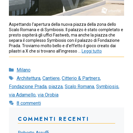
Aspettando l’apertura della nuova piazza della zona dello
Scalo Romana e di Symbiosis. Il palazzo è stato completato e
presto ospiterà gli uffici Fastweb, ma anche la piazza che
separa il complesso Symbiosis con il palazzo di Fondazione
Prada. Troviamo molto bello e d’effetto il gioco creato dai
pilastri a X che si trovano all’ingresso …
Leggi tutto
Categorie
Milano
Tag
Architettura
,
Cantiere
,
Citterio & Partners
,
Fondazione Prada
,
piazza
,
Scalo Romana
,
Symbiosis
,
via Adamello
,
via Orobia
8 commenti
COMMENTI RECENTI
Roberto Arsuffi