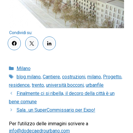
Categorie
Milano
Tag
blog milano
,
Cantiere
,
costruzioni
,
milano
,
Progetto
,
residence
,
trento
,
università bocconi
,
urbanfile
Finalmente ci si ribella, il decoro della città è un
bene comune
Sala…un SuperCommissario per Expo!
Per l'utilizzo delle immagini scrivere a
info@dodecaedrourbano.com