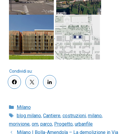
Categorie
Milano
Tag
blog milano
,
Cantiere
,
costruzioni
,
milano
,
morivione
,
om
,
parco
,
Progetto
,
urbanfile
Milano | Bolla-Amendola – La demolizione in Via