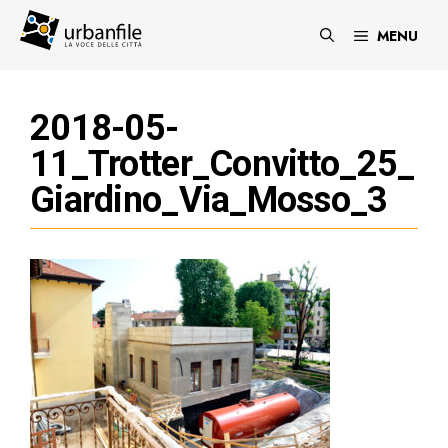
Vai
al
MENU
contenuto
2018-05-
11_Trotter_Convitto_25_
Giardino_Via_Mosso_3