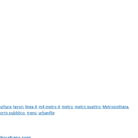
rutture
,
lavori
,
linea 4
,
m4 metro 4
,
metro
,
metro quattro
,
Metropolitana
,
orto pubblico
,
treno
,
urbanfile
drourbano.com