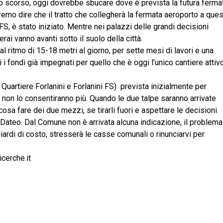
o scorso, oggi dovrebbe sbucare dove è prevista la futura ferma
remo dire che il tratto che collegherà la fermata aeroporto a que
FS, è stato iniziato. Mentre nei palazzi delle grandi decisioni
rai vanno avanti sotto il suolo della città.
 al ritmo di 15-18 metri al giorno, per sette mesi di lavori e una
 i fondi già impegnati per quello che è oggi l’unico cantiere attiv
 Quartiere Forlanini e Forlanini FS) prevista inizialmente per
non lo consentiranno più. Quando le due talpe saranno arrivate
osa fare dei due mezzi, se tirarli fuori e aspettare le decisioni
a Dateo. Dal Comune non è arrivata alcuna indicazione, il problema
iardi di costo, stresserà le casse comunali o rinunciarvi per
cerche.it