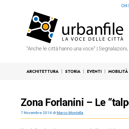
Vai
CHI
al
contenuto
"Anche le città hanno una voce" | Segnalazioni, b
ARCHITETTURA
STORIA
EVENTI
MOBILITÀ
Zona Forlanini – Le “talp
7 Novembre 2014
di
Marco Montella