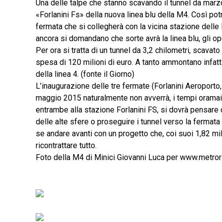
Una delle talpe che stanno scavando il tunnel da marz
«Forlanini Fs» della nuova linea blu della M4. Così pot
fermata che si collegherà con la vicina stazione delle 
ancora si domandano che sorte avrà la linea blu, gli ope
Per ora si tratta di un tunnel da 3,2 chilometri, scavato
spesa di 120 milioni di euro. A tanto ammontano infatti
della linea 4. (fonte il Giorno)
L’inaugurazione delle tre fermate (Forlanini Aeroporto,
maggio 2015 naturalmente non avverrà, i tempi oramai 
entrambe alla stazione Forlanini FS, si dovrà pensare c
delle alte sfere o proseguire i tunnel verso la fermat
se andare avanti con un progetto che, coi suoi 1,82 mil
ricontrattare tutto.
Foto della M4 di Minici Giovanni Luca per www.metrori