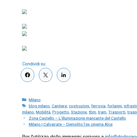
Categorie
Milano
Tag
blog milano
,
Cantiere
,
costruzioni
,
ferrovia
,
forlanini
,
infrast
milano
,
Mobilità
,
Progetto
,
Stazione
,
tbm
,
tram
,
Trasporti
,
trasp
Zona Castello – L’illuminazione mancante del Castello
Milano | Calvairate – Demolito l’ex cinema Alce
Per l'utilizzo delle immagini scrivere a
info@dodecae