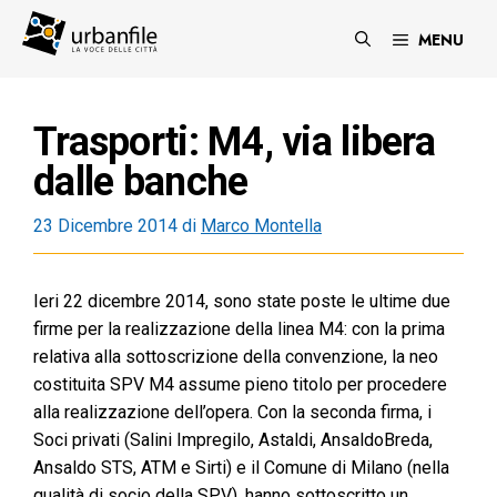
Vai
al
MENU
contenuto
Trasporti: M4, via libera
dalle banche
23 Dicembre 2014
di
Marco Montella
Ieri 22 dicembre 2014, sono state poste le ultime due
firme per la realizzazione della linea M4: con la prima
relativa alla sottoscrizione della convenzione, la neo
costituita SPV M4 assume pieno titolo per procedere
alla realizzazione dell’opera. Con la seconda firma, i
Soci privati (Salini Impregilo, Astaldi, AnsaldoBreda,
Ansaldo STS, ATM e Sirti) e il Comune di Milano (nella
qualità di socio della SPV), hanno sottoscritto un