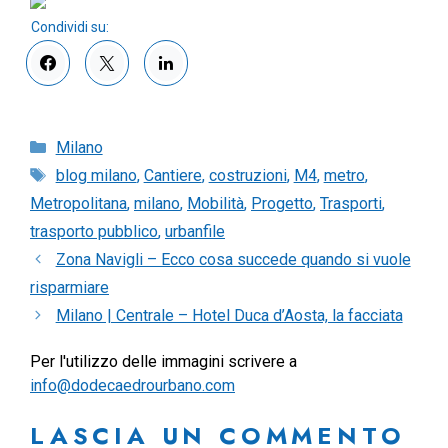
Categorie
Milano
Tag
blog milano
,
Cantiere
,
costruzioni
,
M4
,
metro
,
Metropolitana
,
milano
,
Mobilità
,
Progetto
,
Trasporti
,
trasporto pubblico
,
urbanfile
Zona Navigli – Ecco cosa succede quando si vuole
risparmiare
Milano | Centrale – Hotel Duca d’Aosta, la facciata
Per l'utilizzo delle immagini scrivere a
info@dodecaedrourbano.com
LASCIA UN COMMENTO