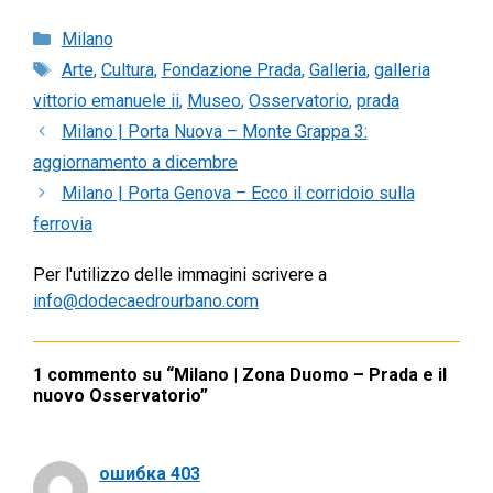
Categorie
Milano
Tag
Arte
,
Cultura
,
Fondazione Prada
,
Galleria
,
galleria
vittorio emanuele ii
,
Museo
,
Osservatorio
,
prada
Milano | Porta Nuova – Monte Grappa 3:
aggiornamento a dicembre
Milano | Porta Genova – Ecco il corridoio sulla
ferrovia
Per l'utilizzo delle immagini scrivere a
info@dodecaedrourbano.com
1 commento su “Milano | Zona Duomo – Prada e il
nuovo Osservatorio”
ошибка 403