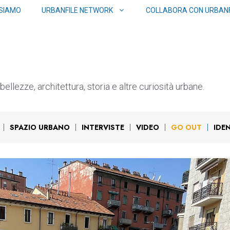
 SIAMO
URBANFILE NETWORK
COLLABORA CON URBANF
ellezze, architettura, storia e altre curiosità urbane.
SPAZIO URBANO
INTERVISTE
VIDEO
GO OUT
IDE