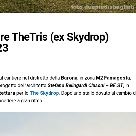
re TheTris (ex Skydrop)
23
 cantiere nel distretto della
Barona
, in zona
M2 Famagosta
,
progetto dell’architetto
Stefano Belingardi Clusoni – BE.ST
, in
tettura
per lo
The Skydrop
. Dopo uno stallo dovuto al cambio d
ocedere a gran ritmo.