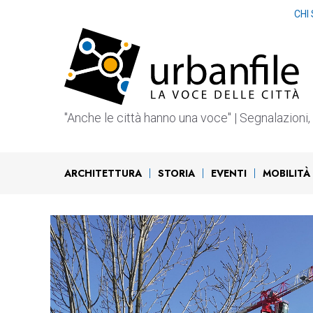
Vai
CHI
al
contenuto
"Anche le città hanno una voce" | Segnalazioni, b
ARCHITETTURA
STORIA
EVENTI
MOBILITÀ