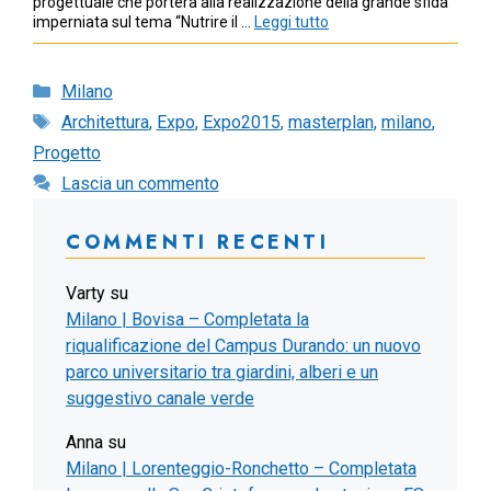
progettuale che porterà alla realizzazione della grande sfida
imperniata sul tema “Nutrire il …
Leggi tutto
Categorie
Milano
Tag
Architettura
,
Expo
,
Expo2015
,
masterplan
,
milano
,
Progetto
Lascia un commento
COMMENTI RECENTI
Varty
su
Milano | Bovisa – Completata la
riqualificazione del Campus Durando: un nuovo
parco universitario tra giardini, alberi e un
suggestivo canale verde
Anna
su
Milano | Lorenteggio-Ronchetto – Completata