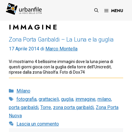
Vai
al
MENU
contenuto
IMMAGINE
Zona Porta Garibaldi – La Luna e la guglia
17 Aprile 2014
di
Marco Montella
Vi mostriamo 4 bellissime immagini dove la luna piena di
questi giorni gioca con la guglia della torre dell’Unicredit,
riprese dalla zona Ghisolfa. Foto di Dox74
Categorie
Milano
Tag
fotografia
,
grattacieli
,
guglia
,
immagine
,
milano
,
porta garibaldi
,
Torre
,
zona porta garibaldi
,
Zona Porta
Nuova
Lascia un commento