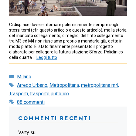
Ci dispiace dovere ritornare polemicamente sempre sugli
stessi temi (cfr. questo articolo e questo articolo), ma la storia
del mancato collegamento, o meglio, del finto collegamento
tra M3 ed M4 non riusciamo proprio a mandarla giù, detta in
modo piatto. E’ stato finalmente presentato il progetto
elaborato per collegare la futura stazione Sforza-Policlinico
della quarta …
Leggi tutto
Categorie
Milano
Tag
Arredo Urbano
,
Metropolitana
,
metropolitana m4
,
Trasporti
,
trasporto pubblico
88 commenti
COMMENTI RECENTI
Varty
su