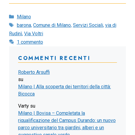
Categorie
Milano
Tag
barona
,
Comune di Milano
,
Servizi Sociali
,
via di
Rudinì
,
Via Voltri
1 commento
COMMENTI RECENTI
Roberto Arsuffi
su
Milano | Alla scoperta dei territori della città:
Bicocca
Varty
su
Milano | Bovisa – Completata la
riqualificazione del Campus Durando: un nuovo
parco universitario tra giardini, alberi e un
suggestivo canale verde