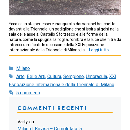
Ecco cosa sta per essere inaugurato domani nel boschetto
davanti alla Triennale: un padiglione che si ispira ai gelsi nella
sala delle asse al Castello Sforzesco e alle forme della
natura, come la spugna, la foglia, l’ombra e la luce che filtra da
intrecci ramificati. In occasione della XXI Esposizione
Internazionale della Triennale di Milano, la …
Leggi tutto
Categorie
Milano
Tag
Arte
,
Belle Arti
,
Cultura
,
Sempione
,
Umbracula
,
XXI
Esposizione Internazionale della Triennale di Milano
5 commenti
COMMENTI RECENTI
Varty
su
Milano | Bovisa – Completata la