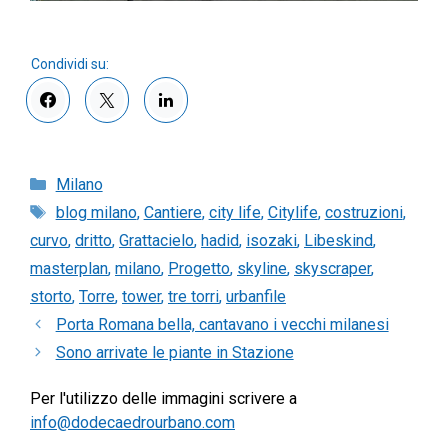
Categorie
Milano
Tag
blog milano
,
Cantiere
,
city life
,
Citylife
,
costruzioni
,
curvo
,
dritto
,
Grattacielo
,
hadid
,
isozaki
,
Libeskind
,
masterplan
,
milano
,
Progetto
,
skyline
,
skyscraper
,
storto
,
Torre
,
tower
,
tre torri
,
urbanfile
Porta Romana bella, cantavano i vecchi milanesi
Sono arrivate le piante in Stazione
Per l'utilizzo delle immagini scrivere a
info@dodecaedrourbano.com