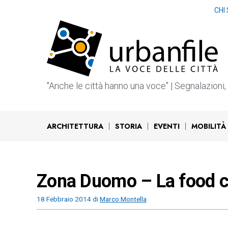
Vai
CHI
al
contenuto
"Anche le città hanno una voce" | Segnalazioni, b
ARCHITETTURA
STORIA
EVENTI
MOBILITÀ
Zona Duomo – La food co
18 Febbraio 2014
di
Marco Montella