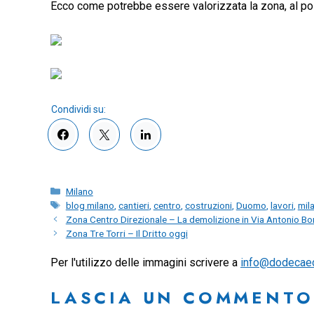
Ecco come potrebbe essere valorizzata la zona, al pos
Categorie
Milano
Tag
blog milano
,
cantieri
,
centro
,
costruzioni
,
Duomo
,
lavori
,
mil
Zona Centro Direzionale – La demolizione in Via Antonio Bo
Zona Tre Torri – Il Dritto oggi
Per l'utilizzo delle immagini scrivere a
info@dodecae
LASCIA UN COMMENTO