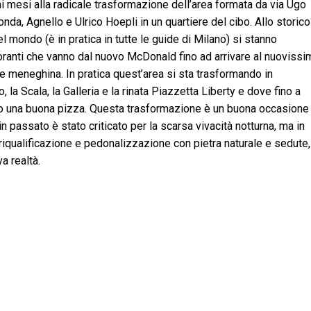
i mesi alla radicale trasformazione dell’area formata da via Ugo
da, Agnello e Ulrico Hoepli in un quartiere del cibo. Allo storico
el mondo (è in pratica in tutte le guide di Milano) si stanno
toranti che vanno dal nuovo McDonald fino ad arrivare al nuoviss
oce meneghina. In pratica quest’area si sta trasformando in
 la Scala, la Galleria e la rinata Piazzetta Liberty e dove fino a
i o una buona pizza. Questa trasformazione è un buona occasione
in passato è stato criticato per la scarsa vivacità notturna, ma in
riqualificazione e pedonalizzazione con pietra naturale e sedute,
a realtà.