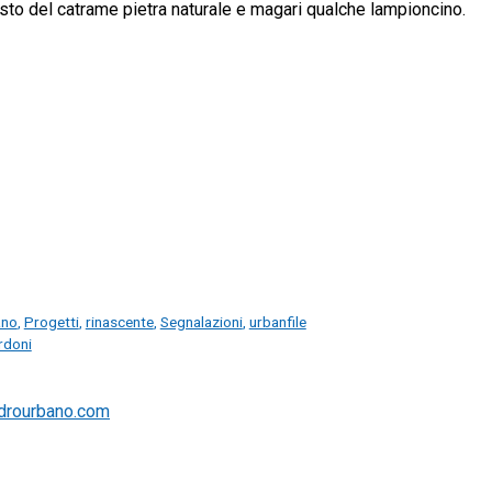
to del catrame pietra naturale e magari qualche lampioncino.
ano
,
Progetti
,
rinascente
,
Segnalazioni
,
urbanfile
rdoni
drourbano.com