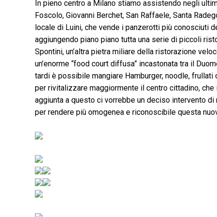
In pieno centro a Milano stiamo assistendo negli ultim
Foscolo, Giovanni Berchet, San Raffaele, Santa Radegon
locale di Luini, che vende i panzerotti più conosciuti d
aggiungendo piano piano tutta una serie di piccoli ris
Spontini, un’altra pietra miliare della ristorazione vel
un’enorme “food court diffusa” incastonata tra il Duomo,
tardi è possibile mangiare Hamburger, noodle, frullat
per rivitalizzare maggiormente il centro cittadino, che 
aggiunta a questo ci vorrebbe un deciso intervento di 
per rendere più omogenea e riconoscibile questa nuov