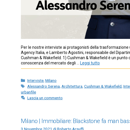
Per le nostre interviste ai protagonisti della trasformazion
Agency Italia, e Lamberto Agostini, responsabile del Dipart
Cushman & Wakefield. 1) Cushman & Wakefield è un punto di
conoscenza del mercato degli …
Leggi tutto
Categorie
Interviste
,
Milano
Tag
Alessandro Serena
,
Architettura
,
Cushman & Wakefield
,
Inte
urbanfile
Lascia un commento
Milano | Immobiliare: Blackstone fa man bassa
3 Novembre 2021
di
Roberto Arsuffi