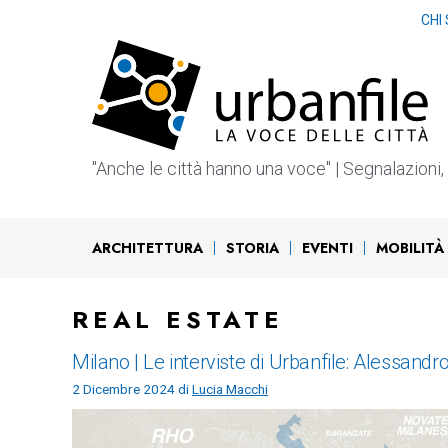
Vai
CHI
al
contenuto
"Anche le città hanno una voce" | Segnalazioni, b
ARCHITETTURA
STORIA
EVENTI
MOBILITÀ
REAL ESTATE
Milano | Le interviste di Urbanfile: Alessa
2 Dicembre 2024
di
Lucia Macchi