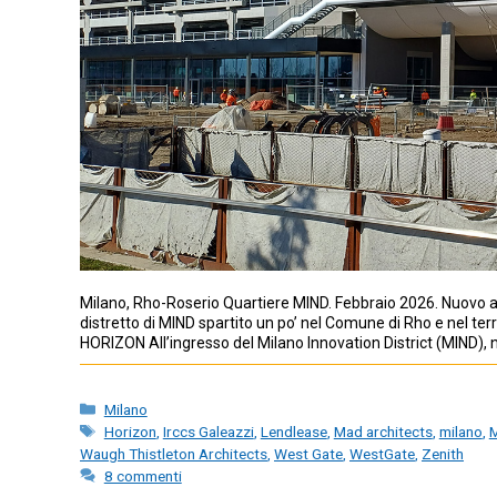
Milano, Rho-Roserio Quartiere MIND. Febbraio 2026. Nuovo ag
distretto di MIND spartito un po’ nel Comune di Rho e nel terri
HORIZON All’ingresso del Milano Innovation District (MIND)
Categorie
Milano
Tag
Horizon
,
Irccs Galeazzi
,
Lendlease
,
Mad architects
,
milano
,
M
Waugh Thistleton Architects
,
West Gate
,
WestGate
,
Zenith
8 commenti