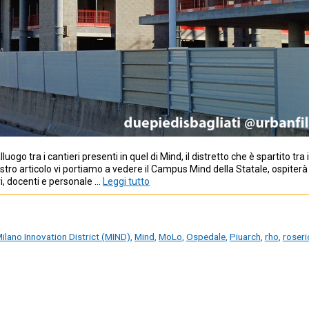
 tra i cantieri presenti in quel di Mind, il distretto che è spartito tra i
ostro articolo vi portiamo a vedere il Campus Mind della Statale, ospiterà
ri, docenti e personale …
Leggi tutto
ilano Innovation District (MIND)
,
Mind
,
MoLo
,
Ospedale
,
Piuarch
,
rho
,
roseri