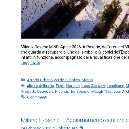
Milano, Roserio MIND. Aprile 2026. A Roserio, nell’area del 
che guarda al recupero di uno dei simboli più iconici dell’Ex
infatti in funzione, accompagnato dalla riqualificazione dell
Leggi tutto
Categorie
Arredo Urbano Verde Pubblico
,
Milano
Tag
albero della vita
,
Expo
,
Horizon
,
Irccs Galeazzi
,
Lendlease
,
M
Progetti
,
Ospedale
,
Piuarch
,
rho
,
roserio
,
Waugh Thistleton Arc
6 commenti
Milano | Roserio – Aggiornamento cantiere 
24 Febbraio 2026
di
Roberto Arsuffi