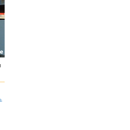
l
o
,