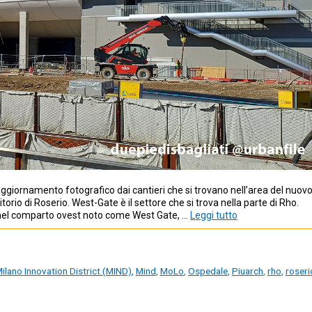
giornamento fotografico dai cantieri che si trovano nell’area del nuov
torio di Roserio. West-Gate è il settore che si trova nella parte di Rho.
, nel comparto ovest noto come West Gate, …
Leggi tutto
ilano Innovation District (MIND)
,
Mind
,
MoLo
,
Ospedale
,
Piuarch
,
rho
,
roseri