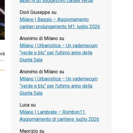
alberi e un suggestivo canale verde
Dioli Giuseppe
su
Milano | Baggio – Aggiornamento
cantieri prolungamento M1: luglio 2026
Anonimo di Milano
su
Milano | Urbanistica – Un vademecum
“verde e blu” per l’ultimo anno della
erà
 …
Giunta Sala
Anonimo di Milano
su
Milano | Urbanistica – Un vademecum
“verde e blu” per l’ultimo anno della
Giunta Sala
Luca
su
Milano | Lambrate – Rombon11.
Aggiornamento di cantiere: luglio 2026
Maorizio
su