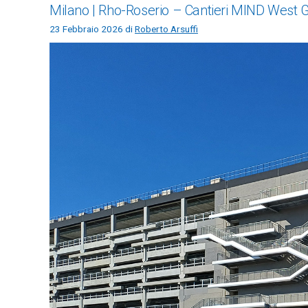
Milano | Rho-Roserio – Cantieri MIND West Gat
23 Febbraio 2026
di
Roberto Arsuffi