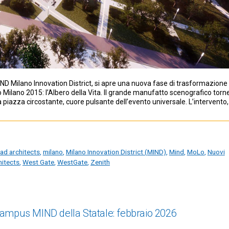
MIND Milano Innovation District, si apre una nuova fase di trasformazione
po Milano 2015: l’Albero della Vita. Il grande manufatto scenografico torn
a piazza circostante, cuore pulsante dell’evento universale. L’intervento,
ad architects
,
milano
,
Milano Innovation District (MIND)
,
Mind
,
MoLo
,
Nuovi
hitects
,
West Gate
,
WestGate
,
Zenith
campus MIND della Statale: febbraio 2026