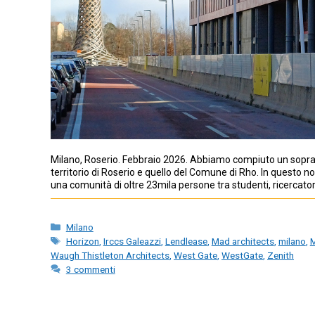
Milano, Roserio. Febbraio 2026. Abbiamo compiuto un sopralluogo
territorio di Roserio e quello del Comune di Rho. In questo n
una comunità di oltre 23mila persone tra studenti, ricercato
Categorie
Milano
Tag
Horizon
,
Irccs Galeazzi
,
Lendlease
,
Mad architects
,
milano
,
M
Waugh Thistleton Architects
,
West Gate
,
WestGate
,
Zenith
3 commenti