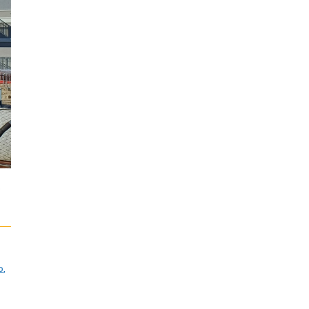
o
o
,