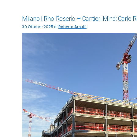
Milano | Rho-Roserio – Cantieri Mind: Carlo Ra
30 Ottobre 2025
di
Roberto Arsuffi