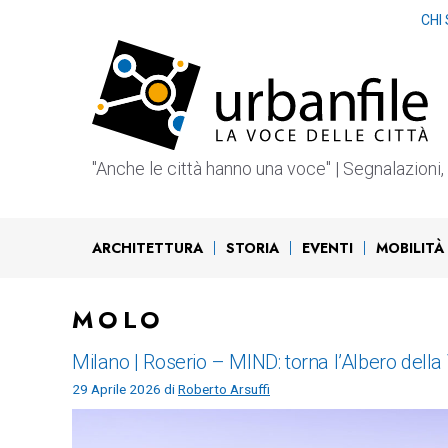
Vai
CHI
al
contenuto
"Anche le città hanno una voce" | Segnalazioni, b
ARCHITETTURA
STORIA
EVENTI
MOBILITÀ
MOLO
Milano | Roserio – MIND: torna l’Albero della V
29 Aprile 2026
di
Roberto Arsuffi