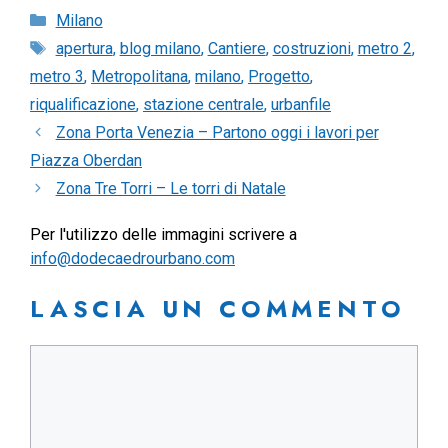
Categorie
Milano
Tag
apertura
,
blog milano
,
Cantiere
,
costruzioni
,
metro 2
,
metro 3
,
Metropolitana
,
milano
,
Progetto
,
riqualificazione
,
stazione centrale
,
urbanfile
Zona Porta Venezia – Partono oggi i lavori per
Piazza Oberdan
Zona Tre Torri – Le torri di Natale
Per l'utilizzo delle immagini scrivere a
info@dodecaedrourbano.com
LASCIA UN COMMENTO
Commento