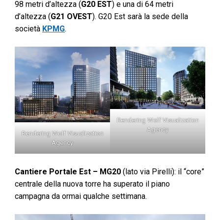
98 metri d’altezza (
G20 EST
) e una di 64 metri
d’altezza (
G21 OVEST
). G20 Est sarà la sede della
società
KPMG
.
Rendering Wolf Visualization
Agency
Rendering Wolf Visualization
Agency
Cantiere Portale Est – MG20
(lato via Pirelli): il “core”
centrale della nuova torre ha superato il piano
campagna da ormai qualche settimana.