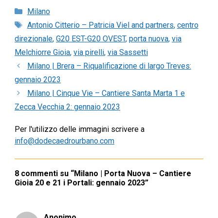
Categorie
Milano
Tag
Antonio Citterio – Patricia Viel and partners
,
centro
direzionale
,
G20 EST-G20 OVEST
,
porta nuova
,
via
Melchiorre Gioia
,
via pirelli
,
via Sassetti
Milano | Brera – Riqualificazione di largo Treves:
gennaio 2023
Milano | Cinque Vie – Cantiere Santa Marta 1 e
Zecca Vecchia 2: gennaio 2023
Per l'utilizzo delle immagini scrivere a
info@dodecaedrourbano.com
8 commenti su “Milano | Porta Nuova – Cantiere
Gioia 20 e 21 i Portali: gennaio 2023”
Anonimo