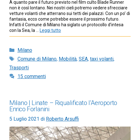
A quanto pare il futuro previsto nel film culto Blade Runner
non è così lontano. Nei nostri cieli potremo vedere sfrecciare
vetture volanti che atterrano sui tetti dei palazzi. Con un po’ di
fantasia, ecco come potrebbe essere il prossimo futuro.
Infatti il Comune di Milano ha siglato un protocollo d’intesa
con la Sea, la …
Leggi tutto
Categorie
Milano
Tag
Comune di Milano
,
Mobilità
,
SEA
,
taxi volanti
,
Trasporti
15 commenti
Milano | Linate – Riqualificato l’Aeroporto
Enrico Forlanini
5 Luglio 2021
di
Roberto Arsuffi