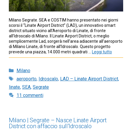
Milano Segrate. SEA e COSTIM hanno presentato nei giorni
scorsi il “Linate Airport District” (LAD), un innovativo smart
district situato vicino all’Aeroporto di Linate, di fronte
all’Idroscalo di Milano. Il Linate Airport District, o meglio
semplicemente Lad, sorgerà nell’area adiacente all’aeroporto
di Milano Linate, di fronte all’Idroscalo. Questo progetto
prevede una piazza, 14.000 metri quadrati …
Leggi tutto
Categorie
Milano
Tag
aeroporto
,
Idroscalo
,
LAD – Linate Airport District
,
linate
,
SEA
,
Segrate
11 commenti
Milano | Segrate – Nasce Linate Airport
District con affaccio sull’Idroscalo