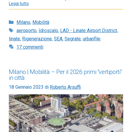
Leggi tutto
Categorie
Milano
,
Mobilità
Tag
aeroporto
,
Idroscalo
,
LAD - Linate Airport District
,
linate
,
Rigenerazione
,
SEA
,
Segrate
,
urbanfile
17 commenti
Milano | Mobilità – Per il 2026 primi “vertiporti”
in città
18 Gennaio 2023
di
Roberto Arsuffi