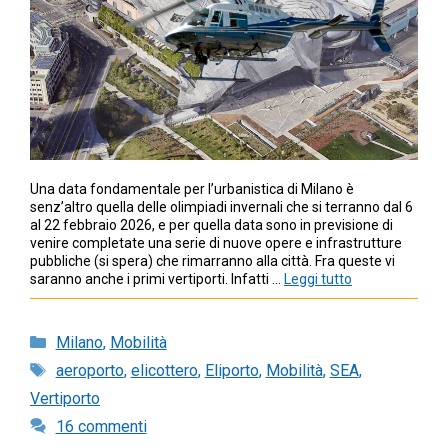
Una data fondamentale per l’urbanistica di Milano è
senz’altro quella delle olimpiadi invernali che si terranno dal 6
al 22 febbraio 2026, e per quella data sono in previsione di
venire completate una serie di nuove opere e infrastrutture
pubbliche (si spera) che rimarranno alla città. Fra queste vi
saranno anche i primi vertiporti. Infatti …
Leggi tutto
Categorie
Milano
,
Mobilità
Tag
aeroporto
,
elicottero
,
Eliporto
,
Mobilità
,
SEA
,
Vertiporto
16 commenti