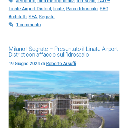
aeroporto
,
città metropolitana
,
Idroscalo
,
LAD –
Linate Airport District
,
linate
,
Parco Idroscalo
,
SBG
Architetti
,
SEA
,
Segrate
1 commento
Milano | Segrate – Presentato il Linate Airport
District con affaccio sull’Idroscalo
19 Giugno 2024
di
Roberto Arsuffi