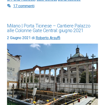
17 commenti
Milano | Porta Ticinese – Cantiere Palazzo
alle Colonne Gate Central: giugno 2021
2 Giugno 2021
di
Roberto Arsuffi