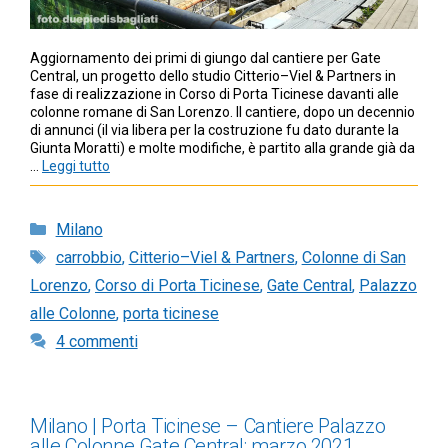
Aggiornamento dei primi di giungo dal cantiere per Gate
Central, un progetto dello studio Citterio–Viel & Partners in
fase di realizzazione in Corso di Porta Ticinese davanti alle
colonne romane di San Lorenzo. Il cantiere, dopo un decennio
di annunci (il via libera per la costruzione fu dato durante la
Giunta Moratti) e molte modifiche, è partito alla grande già da
…
Leggi tutto
Categorie
Milano
Tag
carrobbio
,
Citterio–Viel & Partners
,
Colonne di San
Lorenzo
,
Corso di Porta Ticinese
,
Gate Central
,
Palazzo
alle Colonne
,
porta ticinese
4 commenti
Milano | Porta Ticinese – Cantiere Palazzo
alle Colonne Gate Central: marzo 2021