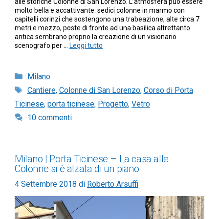
alle storiche Colonne di San Lorenzo. L’atmosfera può essere
molto bella e accattivante: sedici colonne in marmo con
capitelli corinzi che sostengono una trabeazione, alte circa 7
metri e mezzo, poste di fronte ad una basilica altrettanto
antica sembrano proprio la creazione di un visionario
scenografo per …
Leggi tutto
Categorie
Milano
Tag
Cantiere
,
Colonne di San Lorenzo
,
Corso di Porta
Ticinese
,
porta ticinese
,
Progetto
,
Vetro
10 commenti
Milano | Porta Ticinese – La casa alle
Colonne si è alzata di un piano
4 Settembre 2018
di
Roberto Arsuffi