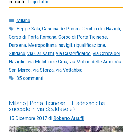
impianti …
Leggi tutto
Categorie
Milano
Tag
Beppe Sala
,
Cascina de Pomm
,
Cerchia dei Navigli
,
Corso di Porta Romana
,
Corso di Porta Ticinese
,
Darsena
,
Metropolitana
,
navigli
,
riqualificazione
,
Sindaco
,
via Carissimi
,
via Castelfidardo
,
via Conca del
Naviglio
,
via Melchiorre Goia
,
via Molino delle Armi
,
Via
San Marco
,
via Sforza
,
via Vettabbia
35 commenti
Milano | Porta Ticinese – E adesso che
succede in via Scaldasole?
15 Dicembre 2017
di
Roberto Arsuffi