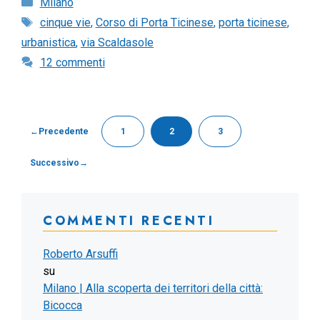
Categorie
Milano
Tag
cinque vie
,
Corso di Porta Ticinese
,
porta ticinese
,
urbanistica
,
via Scaldasole
12 commenti
←
Precedente
1
2
3
Pagina
Pagina
Pagina
Successivo
→
COMMENTI RECENTI
Roberto Arsuffi
su
Milano | Alla scoperta dei territori della città:
Bicocca