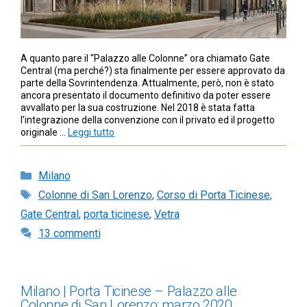
A quanto pare il “Palazzo alle Colonne” ora chiamato Gate
Central (ma perché?) sta finalmente per essere approvato da
parte della Sovrintendenza. Attualmente, però, non è stato
ancora presentato il documento definitivo da poter essere
avvallato per la sua costruzione. Nel 2018 è stata fatta
l’integrazione della convenzione con il privato ed il progetto
originale …
Leggi tutto
Categorie
Milano
Tag
Colonne di San Lorenzo
,
Corso di Porta Ticinese
,
Gate Central
,
porta ticinese
,
Vetra
13 commenti
Milano | Porta Ticinese – Palazzo alle
Colonne di San Lorenzo: marzo 2020