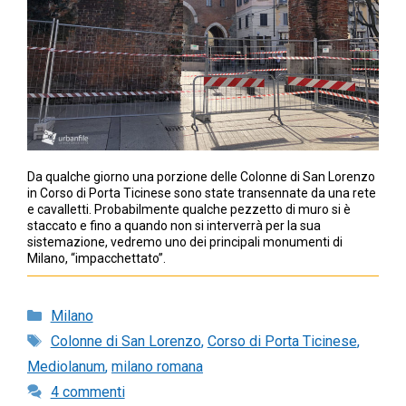
Da qualche giorno una porzione delle Colonne di San Lorenzo
in Corso di Porta Ticinese sono state transennate da una rete
e cavalletti. Probabilmente qualche pezzetto di muro si è
staccato e fino a quando non si interverrà per la sua
sistemazione, vedremo uno dei principali monumenti di
Milano, “impacchettato”.
Categorie
Milano
Tag
Colonne di San Lorenzo
,
Corso di Porta Ticinese
,
Mediolanum
,
milano romana
4 commenti