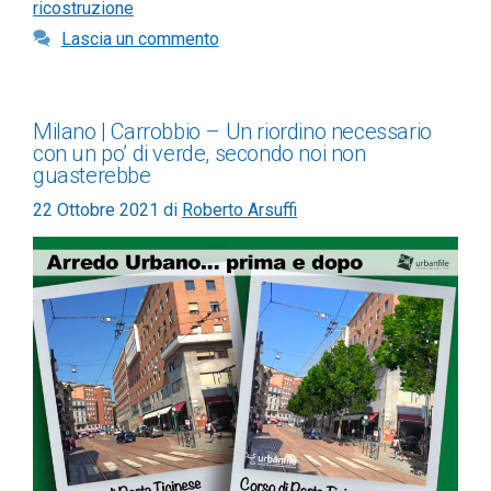
ricostruzione
Lascia un commento
Milano | Carrobbio – Un riordino necessario
con un po’ di verde, secondo noi non
guasterebbe
22 Ottobre 2021
di
Roberto Arsuffi