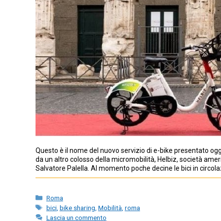
Questo è il nome del nuovo servizio di e-bike presentato oggi
da un altro colosso della micromobilità, Helbiz, società am
Salvatore Palella. Al momento poche decine le bici in circo
Categorie
Roma
Tag
bici
,
bike sharing
,
Mobilità
,
roma
Lascia un commento