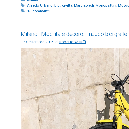
Tag
Arredo Urbano
,
bici
,
civiltà
,
Marciapiedi
,
Monopattini
,
Motoci
16 commenti
Milano | Mobilità e decoro: l’incubo bici gialle
12 Settembre 2019
di
Roberto Arsuffi