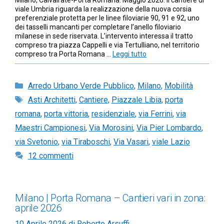
Milano, Calvairate-Porta Romana. Maggio 2026. Il cantiere di
viale Umbria riguarda la realizzazione della nuova corsia
preferenziale protetta per le linee filoviarie 90, 91 e 92, uno
dei tasselli mancanti per completare l’anello filoviario
milanese in sede riservata. L’intervento interessa il tratto
compreso tra piazza Cappelli e via Tertulliano, nel territorio
compreso tra Porta Romana …
Leggi tutto
Categorie
Arredo Urbano Verde Pubblico
,
Milano
,
Mobilità
Tag
Asti Architetti
,
Cantiere
,
Piazzale Libia
,
porta
romana
,
porta vittoria
,
residenziale
,
via Ferrini
,
via
Maestri Campionesi
,
Via Morosini
,
Via Pier Lombardo
,
via Svetonio
,
via Tiraboschi
,
Via Vasari
,
viale Lazio
12 commenti
Milano | Porta Romana – Cantieri vari in zona:
aprile 2026
10 Aprile 2026
di
Roberto Arsuffi