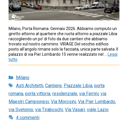
Milano, Porta Romana. Gennaio 2026. Abbiamo compiuto un
giretto attorno al quartiere che ruota attorno a piazzale Libia
raccogliendo un po’ di foto da due cantieri che abbiamo
trovato sul nostro cammino. VIRAGE Del vecchio edificio
posto all’angolo rimane solo la facciata, unica parte salvata. Il
palazzo di via Pier Lombardo 15 venne realizzato nel …
Leggi
tutto
Categorie
Milano
Tag
Asti Architetti
,
Cantiere
,
Piazzale Libia
,
porta
romana
,
porta vittoria
,
residenziale
,
via Ferrini
,
via
Maestri Campionesi
,
Via Morosini
,
Via Pier Lombardo
,
via Svetonio
,
via Tiraboschi
,
Via Vasari
,
viale Lazio
4 commenti