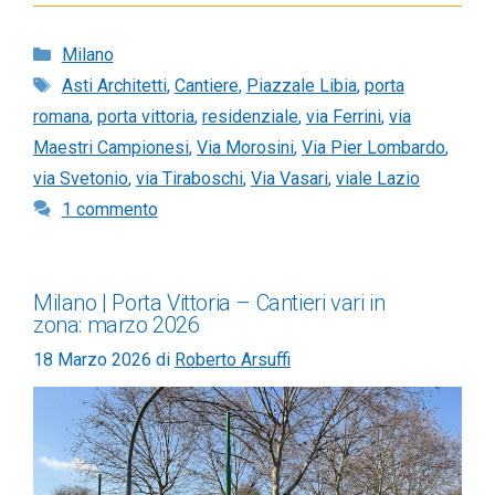
Categorie
Milano
Tag
Asti Architetti
,
Cantiere
,
Piazzale Libia
,
porta
romana
,
porta vittoria
,
residenziale
,
via Ferrini
,
via
Maestri Campionesi
,
Via Morosini
,
Via Pier Lombardo
,
via Svetonio
,
via Tiraboschi
,
Via Vasari
,
viale Lazio
1 commento
Milano | Porta Vittoria – Cantieri vari in
zona: marzo 2026
18 Marzo 2026
di
Roberto Arsuffi