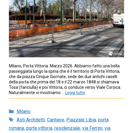
Milano, Porta Vittoria. Marzo 2026. Abbiamo fatto una bella
passeggiata lungo la spina che è il territorio di Porta Vittoria,
che da piazza Cinque Giornate, sede dei due antichi caselli
della porta che prima del 18 e il 22 marzo 1848 si chiamava
Tosa (fanciulla) e poi Vittoria, ci conduce verso Viale Corsica.
Naturalmente vi mostriamo …
Leggi tutto
Categorie
Milano
Tag
Asti Architetti
,
Cantiere
,
Piazzale Libia
,
porta
romana
,
porta vittoria
,
residenziale
,
via Ferrini
,
via