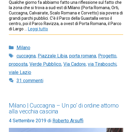
Qualche giorno fa abbiamo fatto una riflessione sul fatto che
la zona che si trova a sud-est di Milano (Porta Romana, Orti,
Cuccagna, Calvairate, Scalo Romana e Corvetto) sia povera di
grandi parchi pubblici. C’è il Parco della Guastalla verso il
centro, poi il Parco Ravizza, a ovest di Porta Romana, il Parco
di Largo …
Leggi tutto
Categorie
Milano
Tag
cuccagna
,
Piazzale Libia
,
porta romana
,
Progetto
,
proposta
,
Verde Pubblico
,
Via Cadore
,
via Tiraboschi
,
viale Lazio
31 commenti
Milano | Cuccagna – Un po’ di ordine attorno
alla vecchia cascina
4 Settembre 2019
di
Roberto Arsuffi