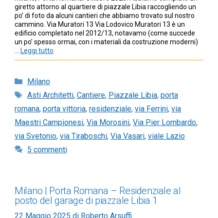
giretto attorno al quartiere di piazzale Libia raccogliendo un
po’ di foto da alcuni cantieri che abbiamo trovato sul nostro
cammino. Via Muratori 13 Via Lodovico Muratori 13 è un
edificio completato nel 2012/13, notavamo (come succede
un po’ spesso ormai, con i materiali da costruzione moderni)
…
Leggi tutto
Categorie
Milano
Tag
Asti Architetti
,
Cantiere
,
Piazzale Libia
,
porta
romana
,
porta vittoria
,
residenziale
,
via Ferrini
,
via
Maestri Campionesi
,
Via Morosini
,
Via Pier Lombardo
,
via Svetonio
,
via Tiraboschi
,
Via Vasari
,
viale Lazio
5 commenti
Milano | Porta Romana – Residenziale al
posto del garage di piazzale Libia 1
22 Maggio 2025
di
Roberto Arsuffi