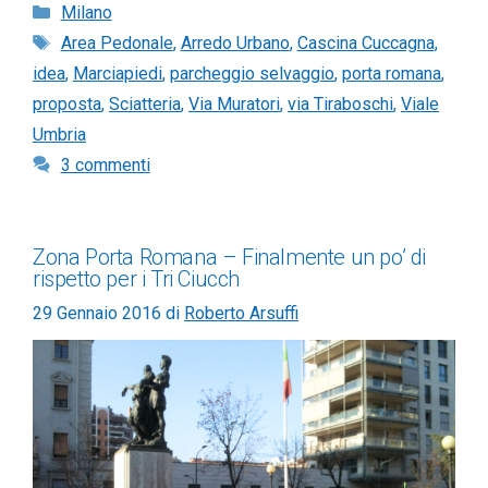
Categorie
Milano
Tag
Area Pedonale
,
Arredo Urbano
,
Cascina Cuccagna
,
idea
,
Marciapiedi
,
parcheggio selvaggio
,
porta romana
,
proposta
,
Sciatteria
,
Via Muratori
,
via Tiraboschi
,
Viale
Umbria
3 commenti
Zona Porta Romana – Finalmente un po’ di
rispetto per i Tri Ciucch
29 Gennaio 2016
di
Roberto Arsuffi