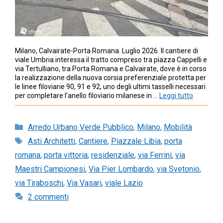
Milano, Calvairate-Porta Romana. Luglio 2026. Il cantiere di
viale Umbria interessa il tratto compreso tra piazza Cappelli e
via Tertulliano, tra Porta Romana e Calvairate, dove è in corso
la realizzazione della nuova corsia preferenziale protetta per
le linee filoviarie 90, 91 e 92, uno degli ultimi tasselli necessari
per completare l’anello filoviario milanese in …
Leggi tutto
Categorie
Arredo Urbano Verde Pubblico
,
Milano
,
Mobilità
Tag
Asti Architetti
,
Cantiere
,
Piazzale Libia
,
porta
romana
,
porta vittoria
,
residenziale
,
via Ferrini
,
via
Maestri Campionesi
,
Via Pier Lombardo
,
via Svetonio
,
via Tiraboschi
,
Via Vasari
,
viale Lazio
2 commenti