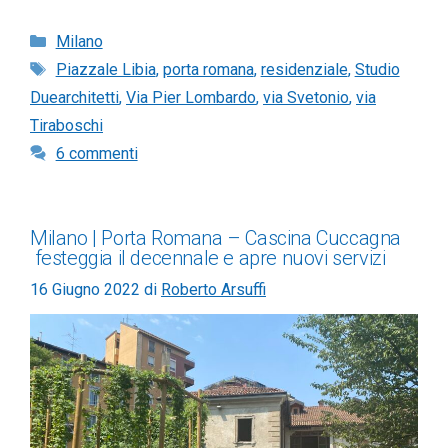
Categorie
Milano
Tag
Piazzale Libia
,
porta romana
,
residenziale
,
Studio
Duearchitetti
,
Via Pier Lombardo
,
via Svetonio
,
via
Tiraboschi
6 commenti
Milano | Porta Romana – Cascina Cuccagna
festeggia il decennale e apre nuovi servizi
16 Giugno 2022
di
Roberto Arsuffi